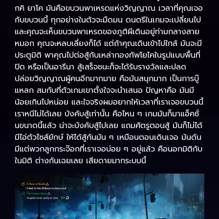
กคิ ยาโค มันคือขบวนพาเหรดแห่งวิญญาณ เวลาที่คุณเจอ
กับขบวนนี้ ทุกอย่างในตัวจะมืดมน ดนตรีในเกมจะเปลี่ยนไป
และคุณจะเห็นขบวนพาเหรดของภูติผีเดินอยู่ท่ามกลางสาย
หมอก คุณจะหลบเลี่ยงก็ได้ แต่ถ้าคุณเดินเข้าไปใกล้ มันจะมี
ประตูมิติ พาคุณไปต่อสู้กับเหล่ากองทัพโยไคในรูปแบบพื้นที่
ปิด หรือเป็นอารีนา สู้เสร็จชนะก็จะได้รับรางวัลและปลด
ปล่อยวิญญาณผู้คนอีกมากมาย คือมันสนุกมาก เป็นการบู๊
แหลก สมกับที่ตัวเกมเขาตั้งใจจะนำเสนอ ปัญหาคือ มันมี
น้อยเกินไปหน่อย และใจจริงผมอยากให้เวลาที่เราเจอขบวนนี้
เราหนีไม่ได้เลย บังคับสู้เท่านั้น คือไหน ๆ เกมมันก็มาแอ็คชั่
นขนาดนี้แล้ว น่าจะบังคับสู้ไปเลย แถมศัตรูตอนสู้ มันก็ไม่ได้
มีไอ่ตัวไซส์ยักษ์ ให้ได้สู้กันมัน ๆ เหมือนตอนเดินเจอ มันดัน
มีแต่พวกลูกกระจ๊อกที่เราเจอบ่อย ๆ อยู่แล้ว คือนอกมิติกับ
ในมิติ ต่างกันเฉยเลย เสียดายมากระบบนี้