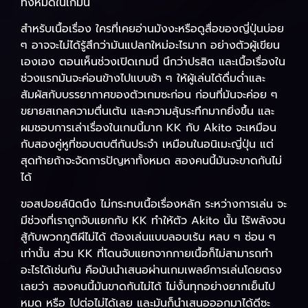
ทั้งหมดในเกมนี้
สำหรับเนื้อเรื่อง ใครที่เคยอ่านมังงะหรือดูสื่อของญี่ปุ่นบ่อย
ๆ อาจจะไม่ได้รู้สึกว่ามันแปลกใหม่อะไรมาก อย่างตัวผู้เขียน
เองเอง ตอนเห็นช่วงเปิดเกมนี่ นึกว่าปรสิต และเนื้อเรื่องใน
ช่วงแรกมันจะค่อนข้างไปแบบช้า ๆ ให้ผู้เล่นได้ดื่มด่ำและ
สัมผัสกับบรรยากาศของตัวเกมซะก่อน ก่อนที่มันจะค่อย ๆ
ขยายสเกลความตื่นเต้น และความลุ้นระทึกมากยิ่งขึ้น และ
ผมชอบการเล่าเรื่องในเกมนี้มาก KK กับ Akito จะเหมือน
กับสองคู่หูที่ชอบตบตีกันประจำ เหมือนในอนิเมะญี่ปุ่น แต่
สุดท้ายถ้าจะจัดการปัญหาทั้งหมด สองคนนี้มันจะขาดกันไม่
ได้
ขอสปอยล์นิดนึง ไม่กระทบเนื้อเรื่องหลัก ระหว่างการเล่น จะ
มีช่วงที่เราถูกจับแยกกับ KK ทำให้ตัว Akito นั้น ไร้พลังจน
สู้กับพวกภูติผีไม่ได้ ต้องเล่นแบบลอบเร้น หลบ ๆ ซ่อน ๆ
เท่านั้น ส่วน KK ที่โดนจับแยกจากกายเนื้อก็ไม่สามารถทำ
อะไรได้เช่นกัน คือมันนำเสนอผ่านเกมเพลย์การเล่นโดยตรง
เลยว่า สองคนนี้มันขาดกันไม่ได้ ไม่งั้นทุกอย่างยากเย็นไป
หมด หรือ ไปต่อไม่ได้เลย และมันก็นำเสนอออกมาได้ดีซะ