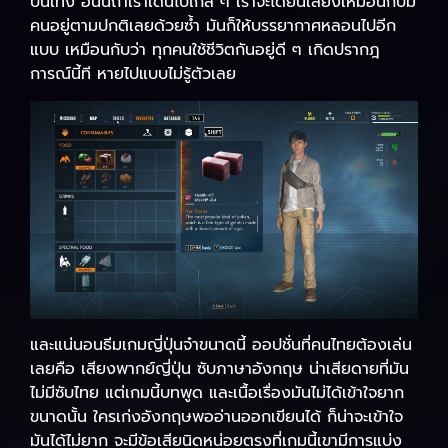
บันเทิง อันนี้ถ้าเราเดินไปใกล้ ๆ เราจะได้ยินเสียงเหมือนกับมี
คนอยู่ตามปกติเลยด้วยซ้ำ มันก็ให้บรรยากาศหลอนไปอีก
แบบ เหมือนกับว่า ทุกคนใช้ชีวิตกันอยู่ดี ๆ เกิดปรากฎ
การณ์นี้ที หายไปแบบไม่รู้ตัวเลย
และแน่นอนธีมเกมญี่ปุ่นจ๋าขนาดนี้ ออปชั่นที่คนไทยต้องเล่น
เลยคือ เสียงพากย์ญี่ปุ่น ซับภาษาอังกฤษ น่าเสียดายที่มัน
ไม่มีซับไทย แต่เกมนี้บทพูด และเนื้อเรื่องมันไม่ได้เข้าใจยาก
ขนาดนั้น ใครเก่งอังกฤษพออ่านออกเขียนได้ ก็น่าจะเข้าใจ
มันได้ไม่ยาก จะมีข้อเสียนิดหน่อยตรงที่เกมนี้เขามีการแบ่ง