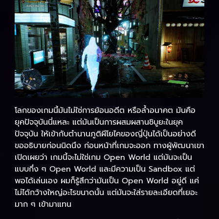
โลกของเกมนี้มันไม่ใช่การย้อนอดีต หรือล้ำอนาคต มันคือ
ยุคปัจจุบันนี่แหละ แต่มันเป็นการผสมผสานชิบูยะในยุค
ปัจจุบัน ให้เข้ากับตำนานภูติผีโยไคของญี่ปุ่นได้เป็นอย่างดี
ขออธิบายก่อนนิดนึง ก่อนหน้าที่เกมจะออก ทางผู้พัฒนาเขา
เปิดเผยว่า เกมนี้จะไม่ใช่เกม Open World แต่มันจะเป็น
แบบกึ่ง ๆ Open World และมีความเป็น Sandbox แต่
พอได้เล่นเอง ผมก็รู้สึกว่ามันเป็น Open World อยู่ดี แค่
ไม่ได้กว้างใหญ่อะไรขนาดนั้น แต่มันจะใส่รายละเอียดที่เยอะ
มาก ๆ เข้ามาแทน