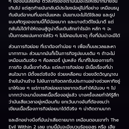
ๆ ของมันเลยคือ ตัวละครของเรามันมีอะไรให้ใช้มากมายจน
เกินไป แต่สุดท้ายมันกลับมีประโยชน์อยู่ไม่กี่อย่าง เหมือนธนู
กับยันต์อาคมที่บอกนั่นแหละ มันแทบจะไม่ได้ใช้เลย และรูป
แบบศัตรูของเกมนี้ก็มีน้อยมาก และบางตัวดีไซน์มาดี แต่
กลับไม่ได้ทำให้ตอนสู้ดูน่าตื่นเต้นสักเท่าไรนัก หลัก ๆ จะ
เป็นการสแปมคาถาใส่รัว ๆ ไม่มีคอมโบธาตุ ทั้งที่มันน่าจะมีได้
ส่วนภารกิจย่อย ที่เราต้องทำบ่อย ๆ เพื่อเก็บเลเวลและหา
มากาทามะ ส่วนมากมันก็เป็นภารกิจรูปแบบเดิม ๆ ถ้าจะไม่
เหมือนเดิมจริง ๆ คือสตอรี่ ปูมหลัง ที่มาที่ไปของการทำ
ภารกิจ อันนี้เขาทำดีนะ แต่ละภารกิจย่อย มีเนื้อเรื่องที่น่า
สนใจมาก มีตั้งแต่จริงจัง ช่วยเหลือคน ช่วยขจัดวิญญาณ
ร้ายในบ้านร้าง ไปยันภารกิจตลกรับประทานอย่างช่วยหาทิชชู่
มาให้เฉย ๆ แต่ภารกิจย่อยเราอยากจะรีบทำให้มันจบ ๆ ไป
มากกว่าจะมานั่งเสพเนื้อเรื่องอยู่แล้ว บางครั้งเลยทำให้รู้สึก
ว่ามันเสียเวลาอยู่เหมือนกัน ยกเว้นบางอันที่ต้องชมว่า
เขียนเนื้อเรื่องภารกิจย่อยมาได้ดีจริง ๆ น่าติดตามมาก
และอีกอย่างนึงที่มันน่าเสียดายมาก เหมือนตอนเขาทำ The
Evil Within 2 เลย เกมนี้มันจะมีขบวนร้อยอสูร หรือ เฮีย