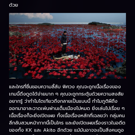
ด้วย
และใครที่ชื่นชอบความลี้ลับ พิศวง คุณจะถูกเนื้อเรื่องของ
เกมนี้ดึงดูดได้ง่ายมาก ๆ คุณจะถูกกระตุ้นด้วยความสงสัย
อยากรู้ ว่าทำไมโตเกียวถึงกลายเป็นแบบนี้ ทำไมภูติผีถึง
ออกมาอาละวาดเพ่นพ่านเต็มเมืองไปหมด ยิ่งเล่นไปเรื่อย ๆ
เนื้อเรื่องก็จะยิ่งเปิดเผย ทั้งเนื้อเรื่องหลักที่เฉลยว่า กลุ่มคน
ลึกลับสวมหน้ากากนี้เป็นใคร และยังเปิดเผยเรื่องราวในอดีต
ของทั้ง KK และ Akito อีกด้วย แม้มันอาจจะเป็นสิ่งคนดูอ