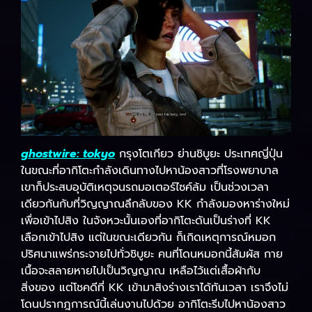
ghostwire: tokyo
กรุงโตเกียว ย่านชิบูยะ ประเทศญี่ปุ่น
ในขณะที่อากิโตะกำลังเดินทางไปหาน้องสาวที่โรงพยาบาล
เขาก็ประสบอุบัติเหตุจนรถมอเตอร์ไซค์ล้ม เป็นช่วงเวลา
เดียวกันกับที่วิญญาณลึกลับของ KK กำลังมองหาร่างใหม่
เพื่อเข้าไปสิง ในจังหวะนั้นเองที่อากิโตะดันเป็นร่างที่ KK
เลือกเข้าไปสิง แต่ในขณะเดียวกัน ก็เกิดเหตุการณ์หมอก
ปริศนาแพร่กระจายไปทั่วชิบูยะ คนที่โดนหมอกนี้สัมผัส กาย
เนื้อจะสลายหายไปเป็นวิญญาณ เหลือไว้แต่เสื้อผ้ากับ
สิ่งของ แต่โชคดีที่ KK เข้ามาสิงร่างเราได้ทันเวลา เราจึงไม่
โดนปรากฎการณ์นี้เล่นงานไปด้วย อากิโตะรีบไปหาน้องสาว