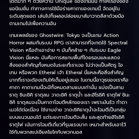
ได้ดีมาก ๆ ด้วยความ Unique ของเกมมัน ทำให้เรื่องของ
แอนิเมชั่น ท่าทางการใช้มือร่ายคาถาของเกมนี้ จัดอยู่ใน
ระดับสุดยอด เล่นไปก็เผลอปล่อยเมาส์มาวาดลีลาด้วยมือ
ตามเกมไปเพื่อความอิน
เกมเพลย์ของ Ghostwire: Tokyo จะเป็นเกม Action
Horror ผสมกับระบบ RPG เราสามารถที่จะกดใช้ Spectral
Vision หรือถ้าเอาง่าย ๆ มันก็คล้าย ๆ กับระบบ Eagle
Vision นี่แหละ มันคือการสแกนพื้นที่โดยรอบและแสดง
สิ่งของสำคัญทั้งหมดในระยะที่เราเจอ ไม่ว่าจะเป็นศัตรู ไอ
เทม หรือพวก Etheral เจ้า Etheral นี่แหละคือสิ่งสำคัญ
มากที่เราจะต้องเติมให้เต็มอยู่เสมอ ในเกมนี้อาวุธของเราคือ
คาถา คาถาเกมนี้จะมีทั้งหมดสามแบบเท่านั้น แบ่งเป็นสาม
ธาตุ ชินะชิคิ ธาตุลม วาดะชิคิ ธาตุน้ำ และฮิโรชิคิ ธาตุไฟ ชินะ
ชิคิ ธาตุลมจะเป็นคาถาโจมตีหลักของเรา เพราะมันรัว ทำดา
เมจได้ต่อเนื่อง ใช้งานง่าย วาดะชิคิธาตุน้ำจะโจมตีเป็นกลุ่ม
แบบแนวนอนได้ แต่ระยะการโจมตีจะสั้น และสุดท้ายฮิโรชิคิ
ธาตุไฟ เน้นการโจมตีเดี่ยวที่รุนแรงมาก เหมาะสำหรับเอาไว้
ใช้กับพวกสเปเชียลโยไคกับพวกบอส