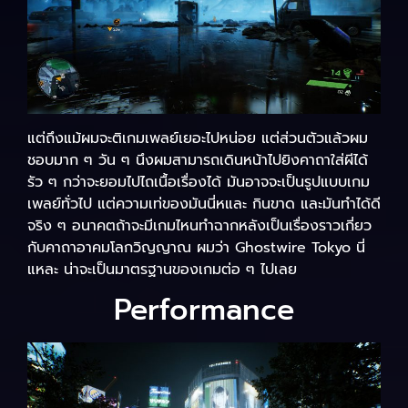
แต่ถึงแม้ผมจะติเกมเพลย์เยอะไปหน่อย แต่ส่วนตัวแล้วผม
ชอบมาก ๆ วัน ๆ นึงผมสามารถเดินหน้าไปยิงคาถาใส่ผีได้
รัว ๆ กว่าจะยอมไปไถเนื้อเรื่องได้ มันอาจจะเป็นรูปแบบเกม
เพลย์ทั่วไป แต่ความเท่ของมันนี่หและ กินขาด และมันทำได้ดี
จริง ๆ อนาคตถ้าจะมีเกมไหนทำฉากหลังเป็นเรื่องราวเกี่ยว
กับคาถาอาคมโลกวิญญาณ ผมว่า Ghostwire Tokyo นี่
แหละ น่าจะเป็นมาตรฐานของเกมต่อ ๆ ไปเลย
Performance