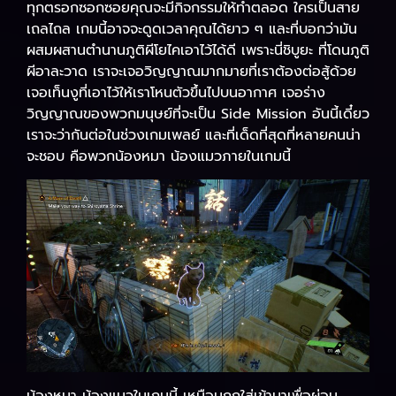
ทุกตรอกซอกซอยคุณจะมีกิจกรรมให้ทำตลอด ใครเป็นสาย
เถลไถล เกมนี้อาจจะดูดเวลาคุณได้ยาว ๆ และที่บอกว่ามัน
ผสมผสานตำนานภูติผีโยไคเอาไว้ได้ดี เพราะนี่ชิบูยะ ที่โดนภูติ
ผีอาละวาด เราจะเจอวิญญาณมากมายที่เราต้องต่อสู้ด้วย
เจอเท็นงูที่เอาไว้ให้เราโหนตัวขึ้นไปบนอากาศ เจอร่าง
วิญญาณของพวกมนุษย์ที่จะเป็น Side Mission อันนี้เดี๋ยว
เราจะว่ากันต่อในช่วงเกมเพลย์ และที่เด็ดที่สุดที่หลายคนน่า
จะชอบ คือพวกน้องหมา น้องแมวภายในเกมนี้
น้องหมา น้องแมวในเกมนี้ เหมือนถูกใส่เข้ามาเพื่อผ่อน