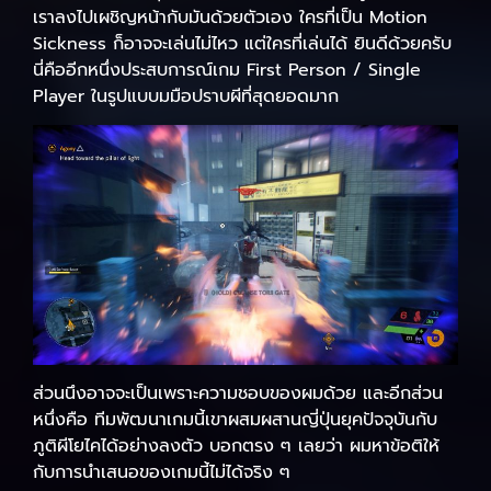
เราลงไปเผชิญหน้ากับมันด้วยตัวเอง ใครที่เป็น Motion
Sickness ก็อาจจะเล่นไม่ไหว แต่ใครที่เล่นได้ ยินดีด้วยครับ
นี่คืออีกหนึ่งประสบการณ์เกม First Person / Single
Player ในรูปแบบมมือปราบผีที่สุดยอดมาก
ส่วนนึงอาจจะเป็นเพราะความชอบของผมด้วย และอีกส่วน
หนึ่งคือ ทีมพัฒนาเกมนี้เขาผสมผสานญี่ปุ่นยุคปัจจุบันกับ
ภูติผีโยไคได้อย่างลงตัว บอกตรง ๆ เลยว่า ผมหาข้อติให้
กับการนำเสนอของเกมนี้ไม่ได้จริง ๆ