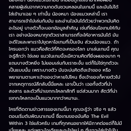
คลายผู้เล่นจากความกดดันชวนหลอนในเกมนี้ และมันไม่ได้
ใส่เข้ามาเฉย ๆ เท่านั้น น้องหมา น้องแมวเหล่านี้ เรา
สามารถเข้าไปเล่นกับมัน และอ่านใจมันได้ด้วยว่าพวกมันคิด
อะไรอยู่ บางตัวก็จะบอกข้อมูลสำคัญ เช่นที่ซ่อนไอเทมให้กับ
เรา อย่างน้องหมาทุกตัวเราสามารถที่จะให้อาหารมันได้ มัน
จะดีใจและพาเราไปขุดหาไอเทมที่เป็นเงิน ส่วนน้องแมว.. ถ้า
ใครบอกว่า แมวคือสัตว์ที่คิดจะครองโลก มาเล่นเกมนี้ คุณ
จะรู้สึกว่า ใช่เลย แมวในเกมนี้จะมีความคิดที่ยิ่งผยองมาก ๆ
แถมบางตัวหยิ่ง ไม่ยอมเล่นกับเราซะงั้น แต่ก็ไม่ใช่ทุกตัวจะ
เป็นแบบนั้น เพราะบางตัว มันจะบ่นคิดถึงเจ้าของ หรือ
พยายามตามหาเจ้าของว่าหายไปไหน ซึ่งเจ้าของก็หายตัวไป
จากเหตุการณ์ลึกลับนี้นี่แหละ เอาเป็นว่า เจอทั้งตัวที่น่า
สงสาร และตัวที่น่าเขกกะโหลกสักที แต่ส่วนมาก สัตว์ที่น่า
เขกกะโหลกจะเป็นแมวมากกว่าหมานะ..
ใครที่ติดตามข่าวสารของเกมนี้มา คุณจะรู้ว่า จริง ๆ แล้ว
ตอนเริ่มต้นพัฒนาเกมนี้ ชื่อเกมของมันคือ The Evil
Within 3 ใช่แล้วครับ เกมที่ทุกคนอยากให้มีภาคต่อแต่ก็ไม่มี
เนี่ยแหละ แต่เพราะไอเดียและอะไรใหม่ ๆ ที่เขาจะใส่เข้าไปใน