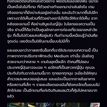
ทึ่งตั้งแต่ตอนที่เห็นในตัวอย่าง พอได้เล่นเองยิ่งฟิน นี่น่าจะ
เป็นหนึ่งในไม่กี่เกม ที่ตัวอย่างทำออกมาน่าเล่นยังไง เกม
จริงออกมาก็ยังน่าเล่นอยู่อย่างนั้น และมันว้าวมากขึ้นไปอีก
เพราะเราได้เห็นส่วนที่ตัวอย่างเขาไม่ได้โชว์ให้เราได้เห็น ฉาก
หลังของเกมนี้ คือย่านชิบูยะในญี่ปุ่น ในโลกของความเป็น
จริง ย่านนี้ก็ถือว่าเป็นศูนย์กลางการท่องเที่ยวของเหล่าวัย
รุ่น ที่เต็มไปด้วยแสงสีอยู่แล้ว ทีมทำเกมนี้เหมือนรู้ว่ามันคือ
จุดเด่น เลยจัดเต็มใส่ในเกมนี้แบบไม่มีกั๊ก
และขอบอกว่าภาพสกรีนช็อทที่เราใช้ประกอบบทความนี้ เป็น
ภาพจากการปรับกราฟิกระดับ Medium เท่านั้น มันยังดู
สวยงามกว่าหลาย ๆ เกมในยุคนี้ซะอีก ถ้าคนที่ไม่ชอบ
ประเทศญี่ปุ่นอาจจะเฉย ๆ แต่ใครที่เป็นสาวกญี่ปุ่น คุณจะ
ประทับใจกับฉากในเกมนี้มาก ทุกซอกทุกมุม จะมีอะไรให้คุณ
สำรวจและพบเจออยู่เสมอ และแม้จะเป็นฉากภายในอาคาร
หรือสถานที่เล็ก ๆ รายละเอียดของมันก็ยังคงจัดเต็มแบบไม่
ลักไก่เลย เป็นอีกเกมที่แค่เดินกินลมชมวิวก็คุ้มไปหลายบาท
แล้ว