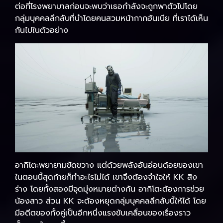
ต่อที่โรงพยาบาลก่อนจะพบว่าเธอกำลังจะถูกพาตัวไปโดย
กลุ่มบุคคลลึกลับที่นำโดยคนสวมหน้ากากฮันเนีย ที่เราได้เห็น
กันไปในตัวอย่าง
อากิโตะพยายามขัดขวาง แต่ด้วยพลังอันอ่อนด้อยของเขา
ในตอนนี้สุดท้ายก็ทำอะไรไม่ได้ เขาจึงต้องจำใจให้ KK สิง
ร่าง โดยทั้งสองมีจุดมุ่งหมายต่างกัน อากิโตะต้องการช่วย
น้องสาว ส่วน KK จะต้องหยุดกลุ่มบุคคลลึกลับนี้ให้ได้ โดย
มีอดีตของทั้งคู่เป็นอีกหนึ่งแรงขับเคลื่อนของเรื่องราว