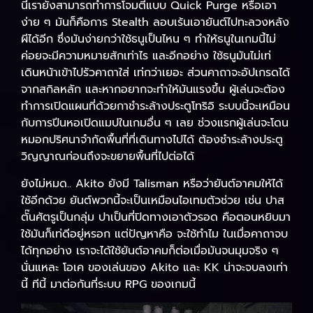
นี้เรายังสามารถทำการโจมตีแบบ Quick Purge หรือเอา
ง่าย ๆ มันก็คือการ Stealth ลอบเร้นเอายันต์ไปทะลวงหลัง
ผีได้อีก ซึ่งมันง่ายกว่าใช้ธนูเป็นไหน ๆ ทำให้ธนูในเกมนี้ไม่
ค่อยจะมีความหมายสักเท่าไร และอีกอย่าง ใช้ธนูมันไม่เท่
เดินหน้าเข้าไปรัวคาถาใส่ เท่กว่าเยอะ ส่วนคาถาจะอัปเกรดได้
จากสกิลหลัก และหากอยากจะทำให้มันแรงขึ้น ผู้เล่นจะต้อง
ทำการเปิดแผนที่ด้วยกาชำระล้างประตูโทริอิ ระบบนี้จะเหมือน
กับการปีนหอเปิดแมปในเกมอื่น ๆ เลย ช่วงแรกผู้เล่นจะโดน
หมอกปริศนาจำกัดพื้นที่ที่เดินทางไปได้ ต้องชำระล้างประตู
วิญญาณก่อนถึงจะขยายพื้นที่ไปต่อได้
ยังไม่หมด.. Akito ยังมี Talisman หรือว่ายันต์อาคมให้ได้
ใช้อีกด้วย ยันต์พวกนี้จะเป็นเหมือนไอเทมตัวช่วย เช่น ปาส
ตั๊นศัตรูเป็นกลุ่ม ปาเป็นที่ปิดทางเอาตัวรอด คือตอนหยิบมา
ใช้มันก็เท่ดีอยู่หรอก แต่ปัญหาคือ จะใช้ทำไม ในเมื่อคาถาจบ
ได้ทุกอย่าง เราจะได้ใช้ยันต์อาคมก็ต่อเมื่อมันจนมุมจริง ๆ
นั่นแหละ โอเค ของเล่นของ Akito และ KK น่าจะจบลงเท่า
นี้ ทีนี้ มาต่อกันที่ระบบ RPG ของเกมนี้