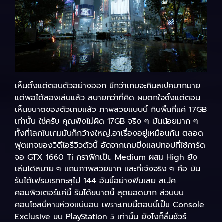
เห็นตั้งแต่ตอนตัวอย่างออก นึกว่าเกมจะกินสเปคมากมาย
แต่พอได้ลองเล่นแล้ว สบายกว่าที่คิด ผมตกใจตั้งแต่ตอน
เห็นขนาดของตัวเกมแล้ว ภาพสวยแบบนี้ กินพื้นที่แค่ 17GB
เท่านั้น ใช่ครับ คุณฟังไม่ผิด 17GB จริง ๆ มันน้อยมาก ๆ
ทั้งที่โลกในเกมมันก็กว้างใหญ่เอาเรื่องอยู่เหมือนกัน ตลอด
ฟุตเทจของวิดีโอรีวิวตัวนี้ อัดจากเกมมิ่งแลปทอปที่ใช้การ์ด
จอ GTX 1660 Ti กราฟิกเป็น Medium ผสม High ยัง
เล่นได้สบาย ๆ แถมภาพสวยมาก และที่เจ๋งจริง ๆ คือ มัน
รันได้เฟรมเรททะลุไป 144 อันนี้อย่างฟินเลย สเปค
คอมพิวเตอร์แค่นี้ รันได้ขนาดนี้ สุดยอดมาก ส่วนบน
คอนโซลนี่หายห่วงแน่นอน เพราะเกมนี้ตอนนี้เป็น Console
Exclusive บน PlayStation 5 เท่านั้น ยังไงก็ลื่นชัวร์