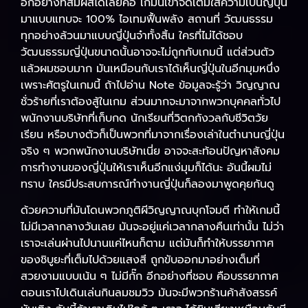
อีกอย่างที่สัมผัสได้เลยคือ เกมนี้เขาจัดเต็มใส่ความเป็นญี่ปุ่น
มาแบบแทบจะ 100% ไอเทมฟื้นพลัง สถานที่ วัฒนธรรม
ทุกอย่างล้วนมาแบบญี่ปุ่นจ๋าทั้งสิ้น ใครที่ไม่ได้ชอบ
วัฒนธรรมญี่ปุ่นขนาดนั้นอาจจะไม่ถูกกับเกมนี้ แต่ส่วนตัว
แล้วผมชอบมาก มันเหมือนกับเราได้เห็นญี่ปุ่นในอีกมุมหนึ่ง
เพราะศัตรูในเกมนี้ ถ้าไปอ่าน Note ข้อมูลจะรู้ว่า วิญญาณ
ชั่วร้ายที่เราต้องสู้ในเกม ส่วนมากจะมาจากพวกบุคคลทั่วไป
พนักงานบริษัทที่เก็บกด นักเรียนที่วิตกกังวลกับชีวิตวัย
เรียน หรือบางตัวก็เป็นพวกที่มาจากเรื่องเล่าในตำนานญี่ปุ่น
จริง ๆ พวกพนักงานบริษัทเนี่ย อาจจะสะท้อนปัญหาสังคม
การทำงานของญี่ปุ่นให้เราเห็นอีกแง่มุมก็ได้นะ อันนี้ผมไม่
ทราบ ใครมีประสบการณ์ทำงานญี่ปุ่นก็ลองมาพูดคุยกันดู
ด้วยความที่มันโดนพวกภูติผีวิญญาณบุกโจมตี ทำให้เกมนี้
ไม่มีเวลากลางวันเลย มันจะอยู่แค่เวลากลางคืนเท่านั้น ไม่ว่า
เราจะเล่นผ่านไปนานแค่ไหนก็ตาม แต่มันก็ทำให้บรรยากาศ
ของชิบูยะที่เต็มไปด้วยแสงสี ถูกขับออกมาอย่างเต็มที่
สวยงามแบบเน้น ๆ ไม่มีกั๊ก อีกอย่างที่ชอบ คือบรรยากาศ
ตอนเราไปเดินเล่นกินลมชมวิว มันจะมีพวกร้านค้าสังสรรค์