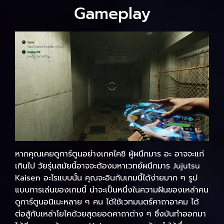
Gameplay
หากคุณเคยดูการ์ตูนอย่างเกคไคชิ ผู้ผนึกมาร อะ อาจจะแก่
เกินไป วัยรุ่นสมัยนี้อาจจะต้องมหาเวทย์ผนึกมาร Jujutsu
Kaisen อะไรแบบนั้น คุณจะอินกับเกมนี้ได้ง่ายมาก ๆ รูป
แบบการเล่นของเกมนี้ น่าจะเป็นหนึ่งในความฝันของเหล่าคน
ดูการ์ตูนอนิเมะหลาย ๆ คน ได้ใช้เวทมนตร์คาถาอาคม ได้
ต่อสู้กับเหล่าโยไคด้วยสุดยอดคาถาต่าง ๆ ซึ่งมันทำออกมา