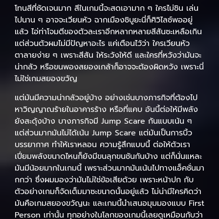
โทนสีที่ชัดเจนมาก สีในเกมนี้จะสดเอามาก ๆ ใครไม่ชิน เล่น
ไปนาน ๆ อาจจะเวียนหัว ฉากเมืองชิบูยะนี่ก็ศิวิไลซ์พออยู่
แล้ว ไอ่ท่าโจมตีของตัวละเราอีกหลากหลายสีสันซะเหลือเกิน
แต่ส่วนตัวผมไม่มีปัญหาอะไร แค่เตือนไว้ว่า ใครเวียนหัว
ตาลายง่าย ๆ เพราะสีสัน ให้ระวังให้ดี และใครที่หวังว่ามันจะ
น่ากลัว หรือขนพองสยองเกล้าก็อาจจะต้องผิดหวัง เพราะนี่
ไม่ใช่เกมสยองขวัญ
แต่มันมีความน่ากลัวอยู่บ้าง อย่างเช่นบางภารกิจที่ต้องไป
หาวิญญาณร้ายในอาคารร้าง หรือที่แคบ อันนี้ต่อให้มีพลัง
ยังสะดุ้งบ้าง บางภารกิจมี Jump Scare กันแบบเน้น ๆ
แต่ส่วนมากมันไม่ได้เน้น Jump Scare แต่มันเป็นการบิ้ว
บรรยากาศ ทำให้เราหลอน ความรู้สึกแบบนี้ ต่อให้ตัวเรา
เปี่ยมพลังขนาดไหนก็ยังมีขนลุกขนชันกันบ้าง แต่ก็นั่นแหละ
มันมีน้อยมากในเกมนี้ เพราะส่วนมากมันเน้นไปทางแอ็คชั่นมา
กกว่า ซึ่งผมมองว่ามันไม่ใช่ข้อเสียด้วย เพราะหน้าปก กับ
ตัวอย่างเกมก็จัดเต็มมาซะขนาดนั้นอยู่แล้ว ไม่น่ามีใครคิดว่า
มันคือเกมสยองขวัญนะ และเกมนี้นำเสนอมุมมองแบบ First
Person เท่านั้น ทุกอย่างในโลกของเกมนี้เลยดูเหมือนกับว่า