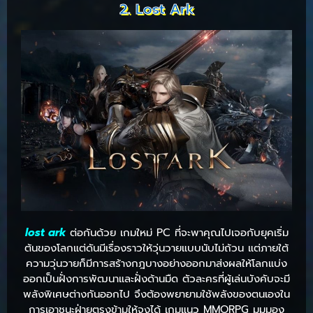
2. Lost Ark
lost ark
ต่อกันด้วย เกมใหม่ PC ที่จะพาคุณไปเจอกับยุคเริ่ม
ต้นของโลกแต่ดันมีเรื่องราวให้วุ่นวายแบบนับไม่ถ้วน แต่ภายใต้
ความวุ่นวายก็มีการสร้างกฎบางอย่างออกมาส่งผลให้โลกแบ่ง
ออกเป็นฝั่งการพัฒนาและฝั่งด้านมืด ตัวละครที่ผู้เล่นบังคับจะมี
พลังพิเศษต่างกันออกไป จึงต้องพยายามใช้พลังของตนเองใน
การเอาชนะฝ่ายตรงข้ามให้จงได้ เกมแนว MMORPG มุมมอง