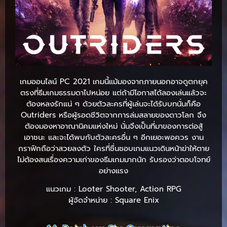
เกมออนไลน์ PC 2021 เกมนี้แม้มองจากภายนอกอาจดูตกยุค
ตรงที่ธีมเกมธรรมดาไปหน่อย แต่ถ้ามีโอกาสได้ลองเล่นแล้วจะ
ต้องหลงรักแน่ ๆ ด้วยตัวละครที่ผู้เล่นจะได้รับบทนั่นก็คือ
Outriders หรือผู้รอดชีวิตจากการล่มสลายของดาวโลก จึง
ต้องมองหาอาณานิคมแห่งใหม่ นั่นจึงเป็นที่มาของการต่อสู้
เอาชนะ และจะได้พบกับตัวละครอื่น ๆ อีกเยอะพอควร งาน
กราฟิกถือว่าสวยลงตัว ใครที่ชื่นชอบเกมแนวเดินหน้าฆ่าให้ตาย
ไม่ต้องสนเรื่องความเก่าของธีมเกมมากนัก รับรองว่าตอบโจทย์
อย่างแรง
แนวเกม : Looter Shooter, Action RPG
ผู้จัดจำหน่าย : Square Enix