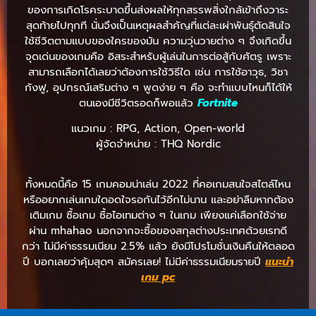
ของการเกิดโรคระบาดขึ้นส่งผลให้ทุกสรรพสิ่งใกล้เข้าถึงวาระ
สุดท้ายไปทุกที นั่นจึงเป็นเหตุผลสำคัญที่แต่ละเผ่าพันธุ์ตัดสินใจ
ใช้ชีวิตตามแบบของใครของมัน ความวุ่นวายต่าง ๆ จึงเกิดขึ้น
จุดเด่นของเกมคือ อิสระสำหรับผู้เล่นในการต่อสู้กับศัตรู เพราะ
สามารถเลือกได้เลยว่าต้องการใช้วิธีใด เช่น การใช้อาวุธ, วิชา
กังฟู, อุปกรณ์เสริมต่าง ๆ พูดง่าย ๆ คือ จะทำแบบไหนก็ได้ให้
ตนเองมีชีวิตรอดก็พอแล้ว
Fortnite
แนวเกม : RPG, Action, Open-world
ผู้จัดจำหน่าย : THQ Nordic
ทั้งหมดนี้คือ 15 เกมคอมน่าเล่น 2022 ที่คอเกมสนใจสไตล์ไหน
หรืออยากเล่นเกมใดอดใจรอกันไว้อีกไม่นาน และอย่าลืมหากต้อง
เติมเกม ซื้อเกม ซื้อไอเทมต่าง ๆ ในเกม เพียงแค่เลือกใช้จ่าย
ผ่าน mhahao นอกจากจะซื้อของสกุลต่างประเทศด้วยเรทดี
กว่า ไม่มีค่าธรรมเนียม 2.5% แล้ว ยังมีโปรโมชั่นเงินคืนให้ตลอด
ปี บอกเลยว่าคุ้มสุดๆ สมัครเลย! ไม่มีค่าธรรมเนียมรายปี
แนะนํา
เกม pc