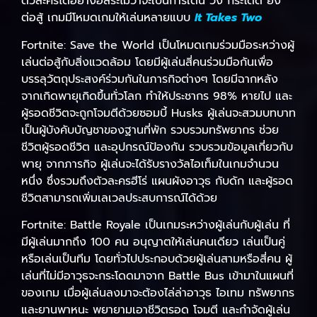
ตัวละครได้อย่างอิสระไม่ว่าจะเป็นการเดิน วิ่ง กระโดด ยิง
ต่อสู้ เกมมีโหมดเกมให้เล่นหลายแบบ
It Takes Two
Fortnite: Save the World เป็นโหมดเกมร่วมมือระหว่างผู้
เล่นต่อสู้กับสิ่งแวดล้อม โดยมีผู้เล่นสี่คนร่วมมือกันเพื่อ
บรรลุวัตถุประสงค์ร่วมกันในภารกิจต่างๆ โดยมีฉากหลัง
จากเกิดพายุเกิดขึ้นทั่วโลก ทำให้ประชากร 98% หายไป และ
ผู้รอดชีวิตจะถูกโจมตีด้วยซอมบี้ Husks ผู้เล่นจะสวมบทบาท
เป็นผู้บังคับบัญชาของฐานที่พัก รวบรวมทรัพยากร ช่วย
ชีวิตผู้รอดชีวิต และอุปกรณ์ป้องกัน รวบรวมข้อมูลเกี่ยวกับ
พายุ จากภารกิจ ผู้เล่นจะได้รับรางวัลไอเท็มในเกมจำนวน
หนึ่ง ซึ่งรวมถึงตัวละครฮีโร่ แผนผังอาวุธ กับดัก และผู้รอด
ชีวิตสามารถเพิ่มเลเวลประสบการณ์ได้ด้วย
Fortnite: Battle Royale เป็นเกมระหว่างผู้เล่นกับผู้เล่น ที่
มีผู้เล่นมากถึง 100 คน อนุญาตให้เล่นคนเดียว เล่นเป็นคู่
หรือเล่นเป็นทีม โดยทั่วไปประกอบด้วยผู้เล่นสามหรือสี่คน ผู้
เล่นที่ไม่มีอาวุธจะกระโดดมาจาก Battle Bus เข้ามาในแผนที่
ของเกม เมื่อผู้เล่นลงมาจะต้องไล่ล่าอาวุธ ไอเทม ทรัพยากร
และยานพาหนะ พยายามเอาชีวิตรอด โจมตี และกำจัดผู้เล่น