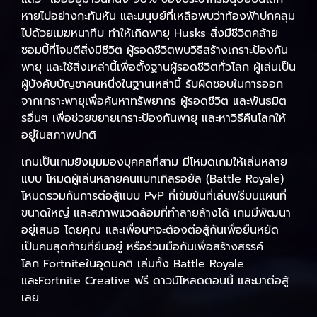
หายไปอย่างกะทันหัน และมนุษย์ที่เหลือพบว่าท้องฟ้าปกคลุม
ไปด้วยเมฆหนาทึบ ทำให้เกิดพายุ Husks สิ่งมีชีวิตคล้าย
ซอมบี้ที่โจมตีสิ่งมีชีวิต ผู้รอดชีวิตพบวิธีสร้างเกราะป้องกัน
พายุ และใช้สิ่งเหล่านี้เพื่อตั้งฐานผู้รอดชีวิตทั่วโลก ผู้เล่นเป็น
ผู้บังคับบัญชาคนหนึ่งในฐานเหล่านี้ รับผิดชอบในการออก
จากเกราะพายุเพื่อค้นหาทรัพยากร ผู้รอดชีวิต และพันธมิต
รอื่นๆ เพื่อช่วยขยายเกราะป้องกันพายุ และหาวิธีคืนโลกให้
อยู่ในสภาพปกติ
เกมเป็นเกมยิงมุมมองบุคคลที่สาม มีโหมดเกมให้เล่นหลาย
แบบ โหมดผู้เล่นหลายคนแบทเทิลรอยัล (Battle Royale)
โหมดรวมกันการต่อสู้แบบ PvP ที่เข้มข้นที่เล่นฟรีบนแผนที่
ขนาดใหญ่ และสภาพแวดล้อมที่ทำลายล้างได้ เกมมีพัฒนา
อยู่เสมอ โดยคุณ และเพื่อนๆจะต้องต่อสู้กันเพื่อยืนหยัด
เป็นคนสุดท้ายที่ยืนอยู่ หรือร่วมมือกันเพื่อสร้างสรรค์
โลก Fortniteในอุดมคติ เล่นทั้ง Battle Royale
และFortnite Creative ฟรี ดาวน์โหลดตอนนี้ และมาต่อสู้
เลย