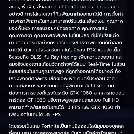
ละคร, พื้นผิว, สิ่งของ ฉากที่มีละเอียดสวยงามทำออกมา
อย่างดี การไล่แสงเงาที่ทีมพัฒนาทำออกมาได้ดี การตั้งค่า
ภาพกราฟิกภายในเกมสามารถปรับแต่ละเอียดเช่น คุณภาพ
ของพื้นผิว การลบรอยหยักของภาพ คุณภาพแสง
คุณภาพเงา คุณภาพเอฟเฟค โมชั่นเบลอ ที่มีให้ปรับแต่ง
ตามต้องการได้อย่างครบครัน ประสิทธิภาพในเกมก็ทำออก
มาได้ดี ตัวเกมยังรองรับเทคโนโลยีของ RTX แบบจัดเต็ม
ซึ่งรวมถึง DLSS กับ Ray tracing เพิ่มความสวยงาม และ
สมจริงของเงาสะท้อนวัตถุต่างๆได้แบบ Real-Time ในส่วน
ระบบเสียงในเกมคุณภาพสูง ที่ถูกทำออกมาได้อย่างดี ทั้ง
เสียงพากย์ตัวละคร เสียงเอฟเฟค ดนตรีประกอบ จาก
ความต้องการของระบบเกมที่ผู้พัฒนาแจ้งไว้ ระบบเกม
ต้องการการ์ดจอที่แรงในระดับ GTX 1080 จากการทดสอบ
การ์ดจอ GT 1030 ปรับภาพสูงสุดเล่นเกมแบบ Full HD
สามารถทำเฟรมเรตในเกมได้ 13 FPS และ GTX 1050 ทำ
เฟรมเรตในเกมได้ 35 FPS
โดยรวมเป็นเกม Fortniteเป็นเกมยิงออนไลน์มุมมองบุคคล
ที่สาม บรรยากาศสภาพแวดล้อมในเกมสไตล์การ์ตูนสวยน่า